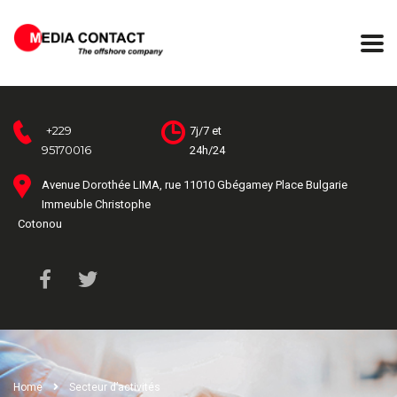
+229
7j/7 et
95170016
24h/24
Avenue Dorothée LIMA, rue 11010 Gbégamey Place Bulgarie
Immeuble Christophe
Cotonou
Home
Secteur d’activités